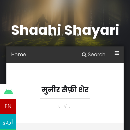
Shaahi Shayari
House of Urdu
Home
Search
मुनीर सैफ़ी शेर
EN
0 शेर
اردو